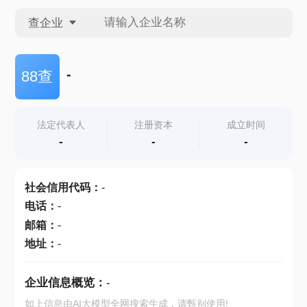
查企业
查企业
-
88查
查招投标
法定代表人
注册资本
成立时间
-
-
-
查产地
社会信用代码
：
-
电话
：
-
邮箱
：
-
地址
：
-
企业信息概览：
-
如上信息由AI大模型全网搜索生成，请甄别使用!