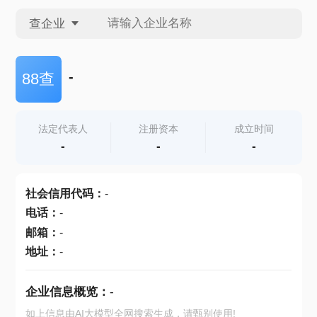
查企业
查企业
-
88查
查招投标
法定代表人
注册资本
成立时间
-
-
-
查产地
社会信用代码
：
-
电话
：
-
邮箱
：
-
地址
：
-
企业信息概览：
-
如上信息由AI大模型全网搜索生成，请甄别使用!