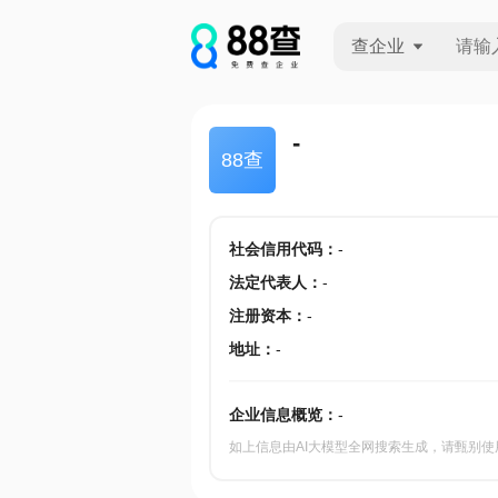
查企业
查企业
-
88查
查招投标
查产地
社会信用代码
：
-
法定代表人
：
-
注册资本
：
-
地址
：
-
企业信息概览：
-
如上信息由AI大模型全网搜索生成，请甄别使