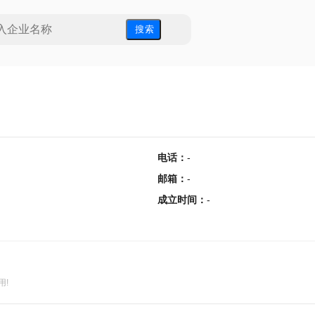
搜 索
电话
：
-
邮箱
：
-
成立时间
：
-
用!