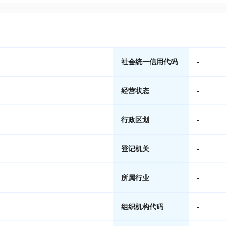
社会统一信用代码
-
经营状态
-
行政区划
-
登记机关
-
所属行业
-
组织机构代码
-