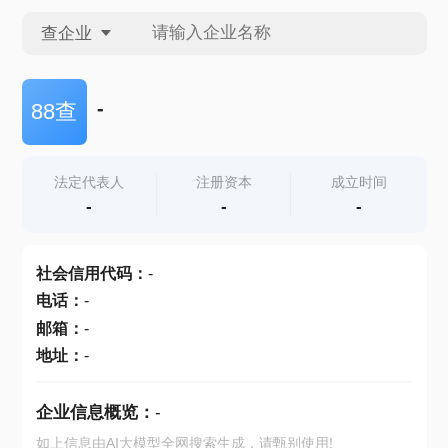
查企业
查企业
-
88查
查招投标
法定代表人
注册资本
成立时间
-
-
-
查产地
社会信用代码
：
-
电话
：
-
邮箱
：
-
地址
：
-
企业信息概览：
-
如上信息由AI大模型全网搜索生成，请甄别使用!