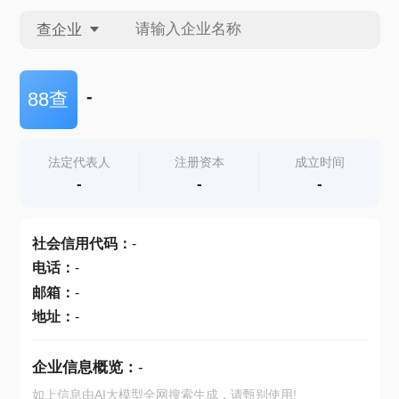
查企业
查企业
-
88查
查招投标
法定代表人
注册资本
成立时间
-
-
-
查产地
社会信用代码
：
-
电话
：
-
邮箱
：
-
地址
：
-
企业信息概览：
-
如上信息由AI大模型全网搜索生成，请甄别使用!