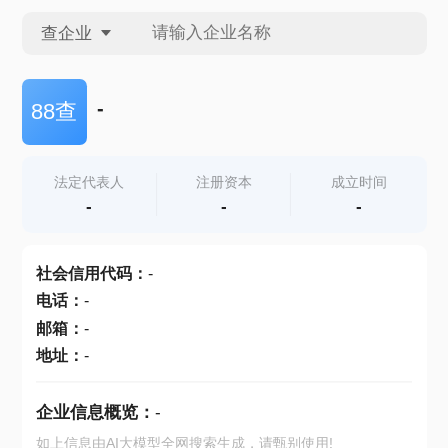
查企业
查企业
-
88查
查招投标
法定代表人
注册资本
成立时间
-
-
-
查产地
社会信用代码
：
-
电话
：
-
邮箱
：
-
地址
：
-
企业信息概览：
-
如上信息由AI大模型全网搜索生成，请甄别使用!