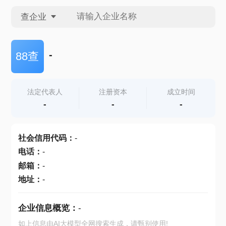
查企业
查企业
-
88查
查招投标
法定代表人
注册资本
成立时间
-
-
-
查产地
社会信用代码
：
-
电话
：
-
邮箱
：
-
地址
：
-
企业信息概览：
-
如上信息由AI大模型全网搜索生成，请甄别使用!