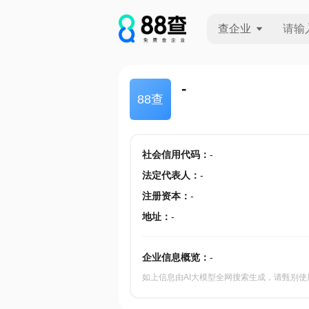
查企业
查企业
-
88查
查招投标
查产地
社会信用代码
：
-
法定代表人
：
-
注册资本
：
-
地址
：
-
企业信息概览：
-
如上信息由AI大模型全网搜索生成，请甄别使