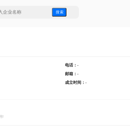
搜 索
电话
：
-
邮箱
：
-
成立时间
：
-
用!