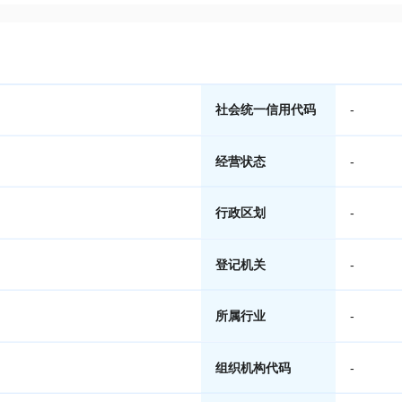
社会统一信用代码
-
经营状态
-
行政区划
-
登记机关
-
所属行业
-
组织机构代码
-