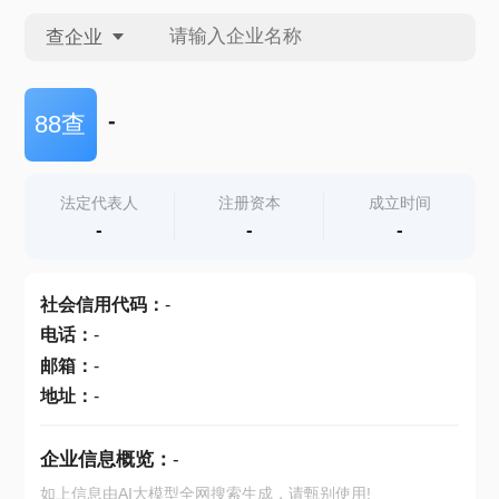
查企业
查企业
-
88查
查招投标
法定代表人
注册资本
成立时间
-
-
-
查产地
社会信用代码
：
-
电话
：
-
邮箱
：
-
地址
：
-
企业信息概览：
-
如上信息由AI大模型全网搜索生成，请甄别使用!