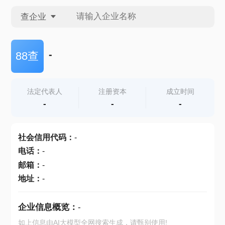
查企业
查企业
-
88查
查招投标
法定代表人
注册资本
成立时间
-
-
-
查产地
社会信用代码
：
-
电话
：
-
邮箱
：
-
地址
：
-
企业信息概览：
-
如上信息由AI大模型全网搜索生成，请甄别使用!