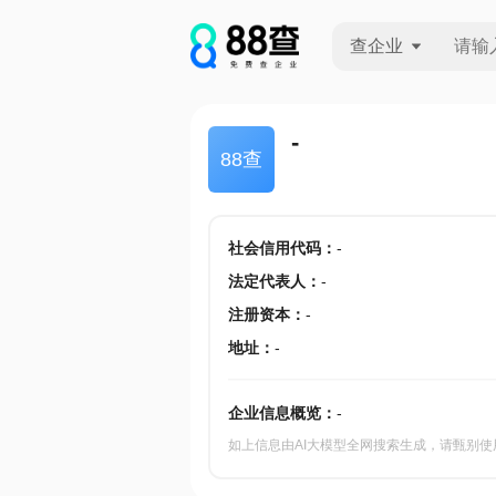
查企业
查企业
-
88查
查招投标
查产地
社会信用代码
：
-
法定代表人
：
-
注册资本
：
-
地址
：
-
企业信息概览：
-
如上信息由AI大模型全网搜索生成，请甄别使