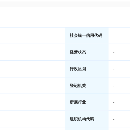
社会统一信用代码
-
经营状态
-
行政区划
-
登记机关
-
所属行业
-
组织机构代码
-