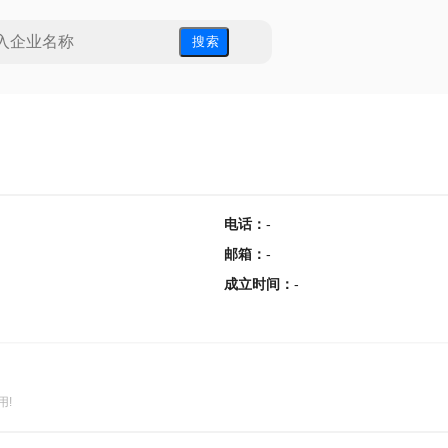
搜 索
电话
：
-
邮箱
：
-
成立时间
：
-
用!