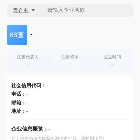
查企业
查企业
-
88查
查招投标
法定代表人
注册资本
成立时间
-
-
-
查产地
社会信用代码
：
-
电话
：
-
邮箱
：
-
地址
：
-
企业信息概览：
-
如上信息由AI大模型全网搜索生成，请甄别使用!