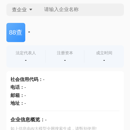
查企业
查企业
-
88查
查招投标
法定代表人
注册资本
成立时间
-
-
-
查产地
社会信用代码
：
-
电话
：
-
邮箱
：
-
地址
：
-
企业信息概览：
-
如上信息由AI大模型全网搜索生成，请甄别使用!