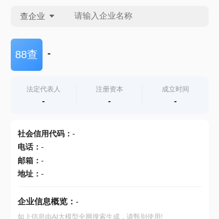
查企业
查企业
-
88查
查招投标
法定代表人
注册资本
成立时间
-
-
-
查产地
社会信用代码
：
-
电话
：
-
邮箱
：
-
地址
：
-
企业信息概览：
-
如上信息由AI大模型全网搜索生成，请甄别使用!