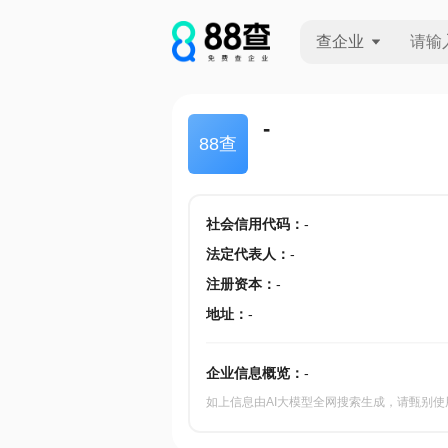
查企业
查企业
-
88查
查招投标
查产地
社会信用代码
：
-
法定代表人
：
-
注册资本
：
-
地址
：
-
企业信息概览：
-
如上信息由AI大模型全网搜索生成，请甄别使