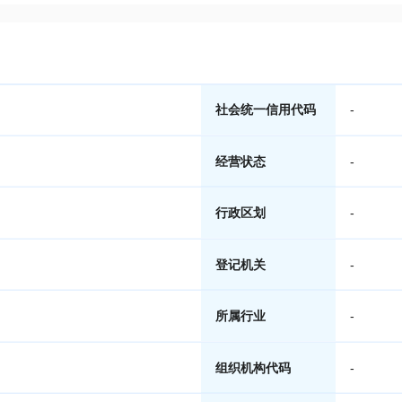
社会统一信用代码
-
经营状态
-
行政区划
-
登记机关
-
所属行业
-
组织机构代码
-