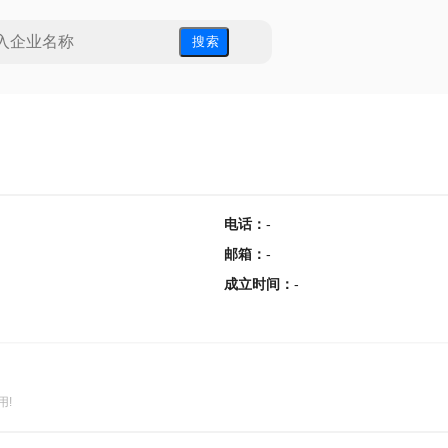
搜 索
电话
：
-
邮箱
：
-
成立时间
：
-
用!