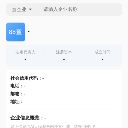
查企业
查企业
-
88查
查招投标
法定代表人
注册资本
成立时间
-
-
-
查产地
社会信用代码
：
-
电话
：
-
邮箱
：
-
地址
：
-
企业信息概览：
-
如上信息由AI大模型全网搜索生成，请甄别使用!