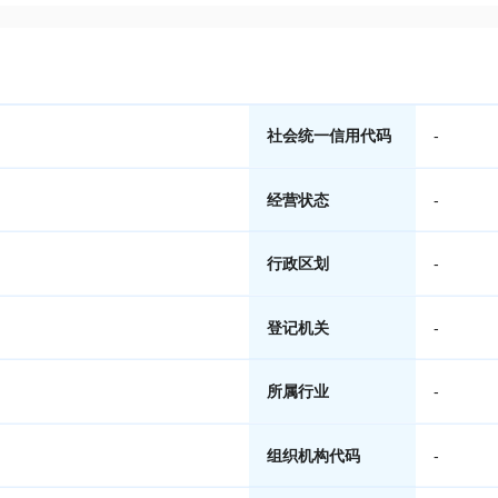
社会统一信用代码
-
经营状态
-
行政区划
-
登记机关
-
所属行业
-
组织机构代码
-