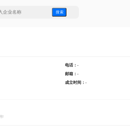
搜 索
电话
：
-
邮箱
：
-
成立时间
：
-
用!