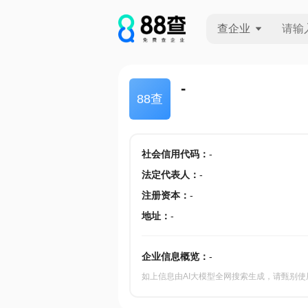
查企业
查企业
-
88查
查招投标
查产地
社会信用代码
：
-
法定代表人
：
-
注册资本
：
-
地址
：
-
企业信息概览：
-
如上信息由AI大模型全网搜索生成，请甄别使