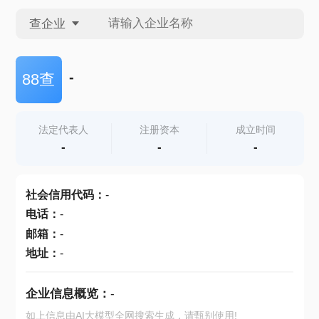
查企业
查企业
-
88查
查招投标
法定代表人
注册资本
成立时间
-
-
-
查产地
社会信用代码
：
-
电话
：
-
邮箱
：
-
地址
：
-
企业信息概览：
-
如上信息由AI大模型全网搜索生成，请甄别使用!