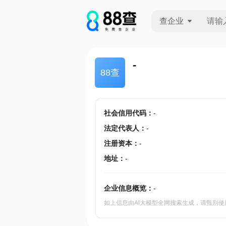
查企业
查企业
-
88查
查招投标
查产地
社会信用代码
：
-
法定代表人
：
-
注册资本
：
-
地址
：
-
企业信息概览：
-
如上信息由AI大模型全网搜索生成，请甄别使