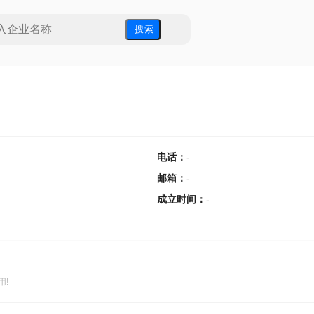
搜 索
电话
：
-
邮箱
：
-
成立时间
：
-
用!