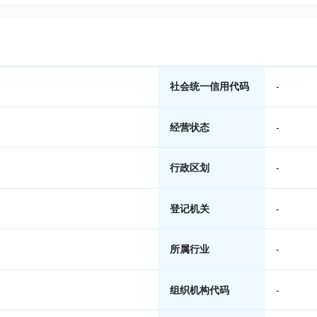
社会统一信用代码
-
经营状态
-
行政区划
-
登记机关
-
所属行业
-
组织机构代码
-