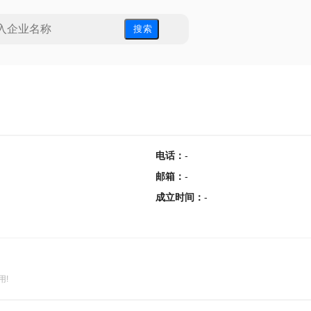
搜 索
电话
：
-
邮箱
：
-
成立时间
：
-
用!