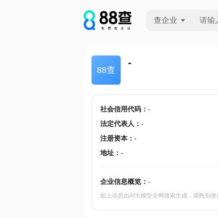
查企业
查企业
-
88查
查招投标
查产地
社会信用代码
：
-
法定代表人
：
-
注册资本
：
-
地址
：
-
企业信息概览：
-
如上信息由AI大模型全网搜索生成，请甄别使