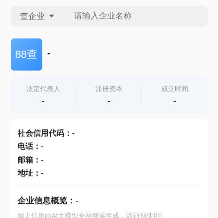
查企业
查企业
-
88查
查招投标
法定代表人
注册资本
成立时间
-
-
-
查产地
社会信用代码
：
-
电话
：
-
邮箱
：
-
地址
：
-
企业信息概览：
-
如上信息由AI大模型全网搜索生成，请甄别使用!