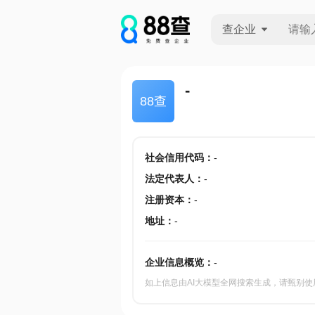
查企业
查企业
-
88查
查招投标
查产地
社会信用代码
：
-
法定代表人
：
-
注册资本
：
-
地址
：
-
企业信息概览：
-
如上信息由AI大模型全网搜索生成，请甄别使