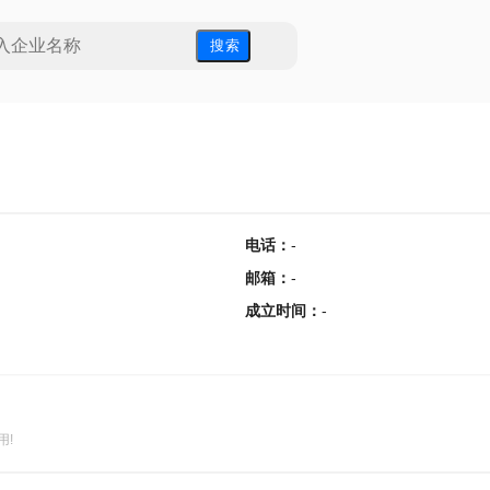
搜 索
电话
：
-
邮箱
：
-
成立时间
：
-
用!