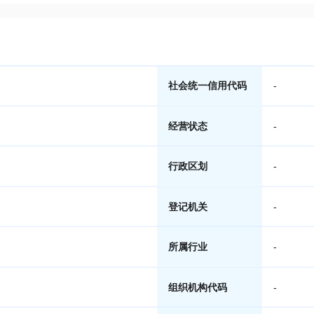
社会统一信用代码
-
经营状态
-
行政区划
-
登记机关
-
所属行业
-
组织机构代码
-