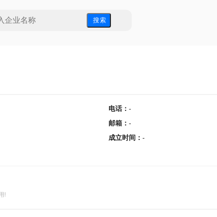
搜 索
电话
：
-
邮箱
：
-
成立时间
：
-
用!