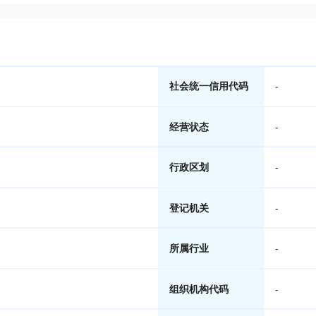
社会统一信用代码
-
经营状态
-
行政区划
-
登记机关
-
所属行业
-
组织机构代码
-