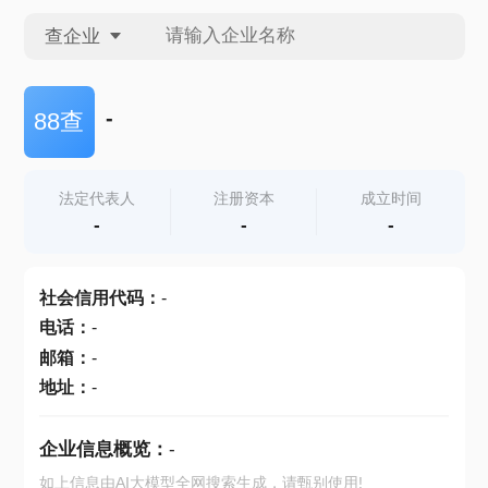
查企业
查企业
-
88查
查招投标
法定代表人
注册资本
成立时间
-
-
-
查产地
社会信用代码
：
-
电话
：
-
邮箱
：
-
地址
：
-
企业信息概览：
-
如上信息由AI大模型全网搜索生成，请甄别使用!