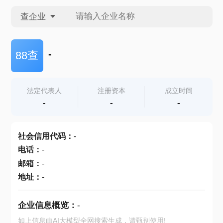
查企业
查企业
-
88查
查招投标
法定代表人
注册资本
成立时间
-
-
-
查产地
社会信用代码
：
-
电话
：
-
邮箱
：
-
地址
：
-
企业信息概览：
-
如上信息由AI大模型全网搜索生成，请甄别使用!