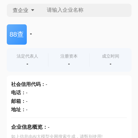
查企业
查企业
-
88查
查招投标
法定代表人
注册资本
成立时间
-
-
-
查产地
社会信用代码
：
-
电话
：
-
邮箱
：
-
地址
：
-
企业信息概览：
-
如上信息由AI大模型全网搜索生成，请甄别使用!