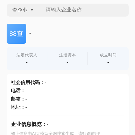
查企业
查企业
-
88查
查招投标
法定代表人
注册资本
成立时间
-
-
-
查产地
社会信用代码
：
-
电话
：
-
邮箱
：
-
地址
：
-
企业信息概览：
-
如上信息由AI大模型全网搜索生成，请甄别使用!