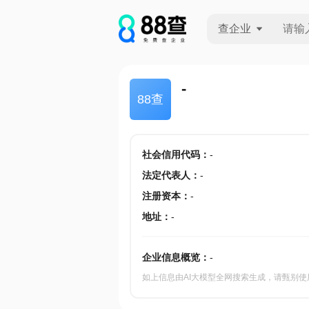
查企业
查企业
-
88查
查招投标
查产地
社会信用代码
：
-
法定代表人
：
-
注册资本
：
-
地址
：
-
企业信息概览：
-
如上信息由AI大模型全网搜索生成，请甄别使