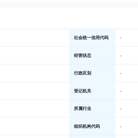
社会统一信用代码
-
经营状态
-
行政区划
-
登记机关
-
所属行业
-
组织机构代码
-