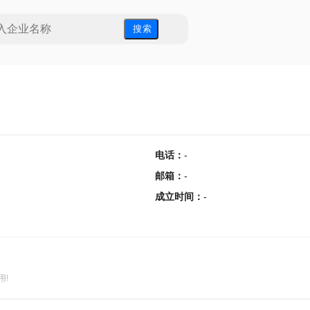
搜 索
电话
：
-
邮箱
：
-
成立时间
：
-
用!