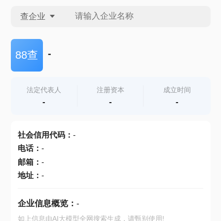
查企业
查企业
-
88查
查招投标
法定代表人
注册资本
成立时间
-
-
-
查产地
社会信用代码
：
-
电话
：
-
邮箱
：
-
地址
：
-
企业信息概览：
-
如上信息由AI大模型全网搜索生成，请甄别使用!