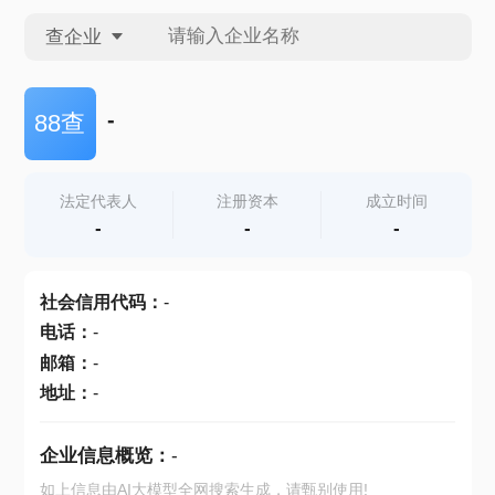
查企业
查企业
-
88查
查招投标
法定代表人
注册资本
成立时间
-
-
-
查产地
社会信用代码
：
-
电话
：
-
邮箱
：
-
地址
：
-
企业信息概览：
-
如上信息由AI大模型全网搜索生成，请甄别使用!