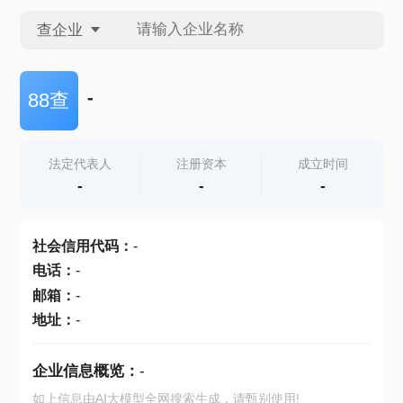
查企业
查企业
-
88查
查招投标
法定代表人
注册资本
成立时间
-
-
-
查产地
社会信用代码
：
-
电话
：
-
邮箱
：
-
地址
：
-
企业信息概览：
-
如上信息由AI大模型全网搜索生成，请甄别使用!