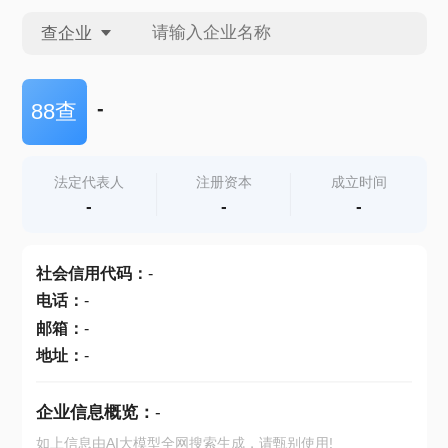
查企业
查企业
-
88查
查招投标
法定代表人
注册资本
成立时间
-
-
-
查产地
社会信用代码
：
-
电话
：
-
邮箱
：
-
地址
：
-
企业信息概览：
-
如上信息由AI大模型全网搜索生成，请甄别使用!