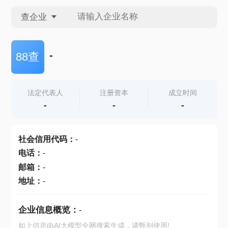
查企业
查企业
-
88查
查招投标
法定代表人
注册资本
成立时间
-
-
-
查产地
社会信用代码
：
-
电话
：
-
邮箱
：
-
地址
：
-
企业信息概览：
-
如上信息由AI大模型全网搜索生成，请甄别使用!