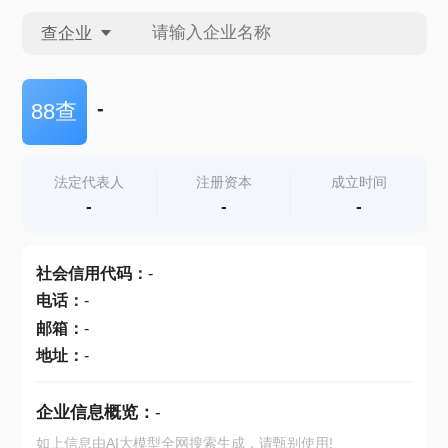
查企业
查企业
-
88查
查招投标
法定代表人
注册资本
成立时间
-
-
-
查产地
社会信用代码
：
-
电话
：
-
邮箱
：
-
地址
：
-
企业信息概览：
-
如上信息由AI大模型全网搜索生成，请甄别使用!