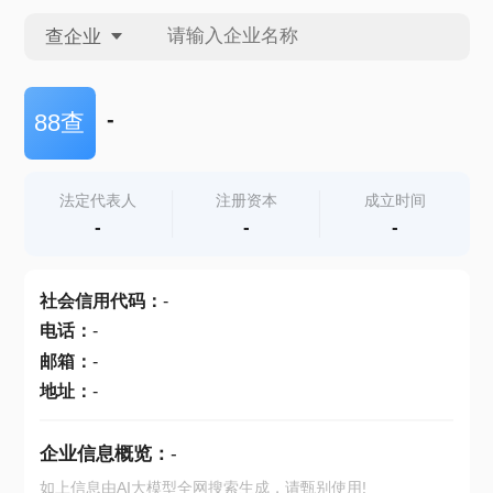
查企业
查企业
-
88查
查招投标
法定代表人
注册资本
成立时间
-
-
-
查产地
社会信用代码
：
-
电话
：
-
邮箱
：
-
地址
：
-
企业信息概览：
-
如上信息由AI大模型全网搜索生成，请甄别使用!