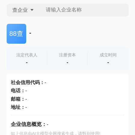
查企业
查企业
-
88查
查招投标
法定代表人
注册资本
成立时间
-
-
-
查产地
社会信用代码
：
-
电话
：
-
邮箱
：
-
地址
：
-
企业信息概览：
-
如上信息由AI大模型全网搜索生成，请甄别使用!