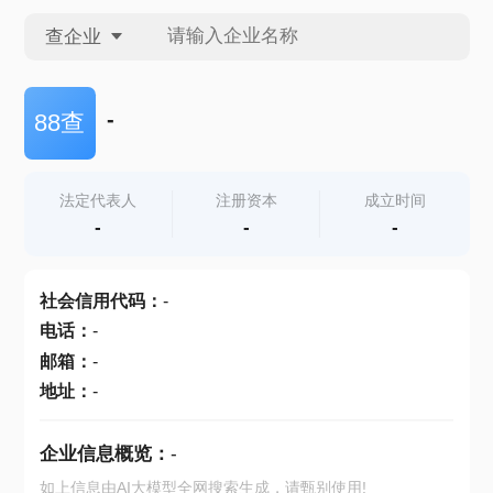
查企业
查企业
-
88查
查招投标
法定代表人
注册资本
成立时间
-
-
-
查产地
社会信用代码
：
-
电话
：
-
邮箱
：
-
地址
：
-
企业信息概览：
-
如上信息由AI大模型全网搜索生成，请甄别使用!