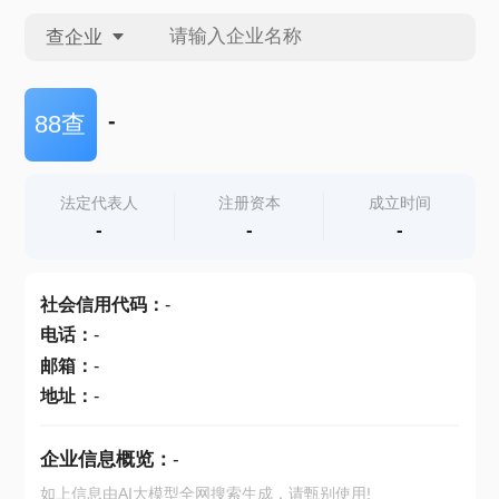
查企业
查企业
-
88查
查招投标
法定代表人
注册资本
成立时间
-
-
-
查产地
社会信用代码
：
-
电话
：
-
邮箱
：
-
地址
：
-
企业信息概览：
-
如上信息由AI大模型全网搜索生成，请甄别使用!