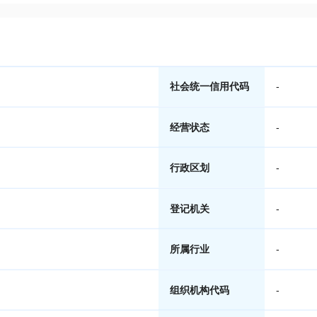
社会统一信用代码
-
经营状态
-
行政区划
-
登记机关
-
所属行业
-
组织机构代码
-