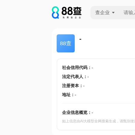
查企业
查企业
-
88查
查招投标
查产地
社会信用代码
：
-
法定代表人
：
-
注册资本
：
-
地址
：
-
企业信息概览：
-
如上信息由AI大模型全网搜索生成，请甄别使