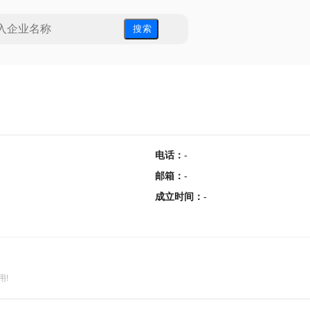
搜 索
电话
：
-
邮箱
：
-
成立时间
：
-
用!