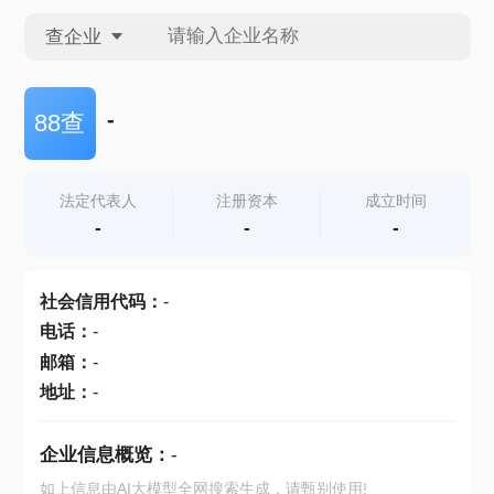
查企业
查企业
-
88查
查招投标
法定代表人
注册资本
成立时间
-
-
-
查产地
社会信用代码
：
-
电话
：
-
邮箱
：
-
地址
：
-
企业信息概览：
-
如上信息由AI大模型全网搜索生成，请甄别使用!