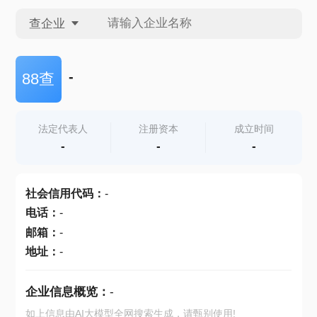
查企业
查企业
-
88查
查招投标
法定代表人
注册资本
成立时间
-
-
-
查产地
社会信用代码
：
-
电话
：
-
邮箱
：
-
地址
：
-
企业信息概览：
-
如上信息由AI大模型全网搜索生成，请甄别使用!