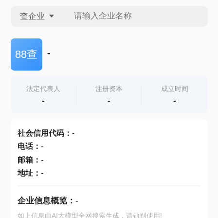
查企业
查企业
-
88查
查招投标
法定代表人
注册资本
成立时间
-
-
-
查产地
社会信用代码
：
-
电话
：
-
邮箱
：
-
地址
：
-
企业信息概览：
-
如上信息由AI大模型全网搜索生成，请甄别使用!