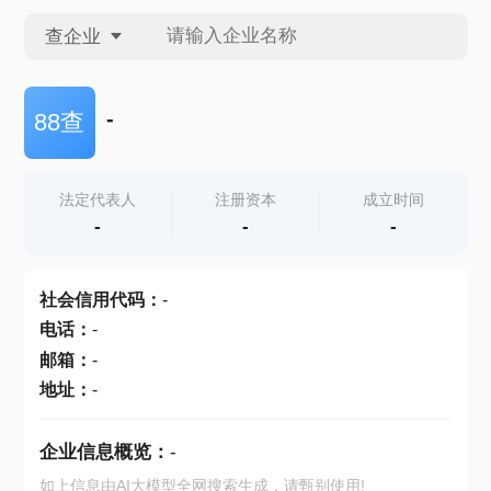
查企业
查企业
-
88查
查招投标
法定代表人
注册资本
成立时间
-
-
-
查产地
社会信用代码
：
-
电话
：
-
邮箱
：
-
地址
：
-
企业信息概览：
-
如上信息由AI大模型全网搜索生成，请甄别使用!