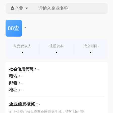
查企业
查企业
-
88查
查招投标
法定代表人
注册资本
成立时间
-
-
-
查产地
社会信用代码
：
-
电话
：
-
邮箱
：
-
地址
：
-
企业信息概览：
-
如上信息由AI大模型全网搜索生成，请甄别使用!