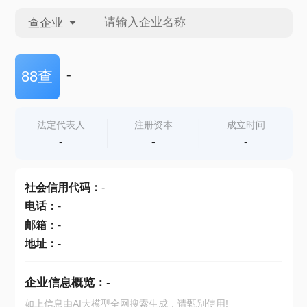
查企业
查企业
-
88查
查招投标
法定代表人
注册资本
成立时间
-
-
-
查产地
社会信用代码
：
-
电话
：
-
邮箱
：
-
地址
：
-
企业信息概览：
-
如上信息由AI大模型全网搜索生成，请甄别使用!