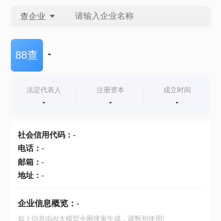
查企业
查企业
-
88查
查招投标
法定代表人
注册资本
成立时间
-
-
-
查产地
社会信用代码
：
-
电话
：
-
邮箱
：
-
地址
：
-
企业信息概览：
-
如上信息由AI大模型全网搜索生成，请甄别使用!