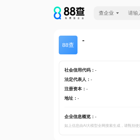
查企业
查企业
-
88查
查招投标
查产地
社会信用代码
：
-
法定代表人
：
-
注册资本
：
-
地址
：
-
企业信息概览：
-
如上信息由AI大模型全网搜索生成，请甄别使