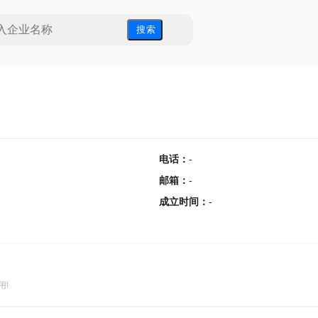
搜 索
电话
：
-
邮箱
：
-
成立时间
：
-
用!