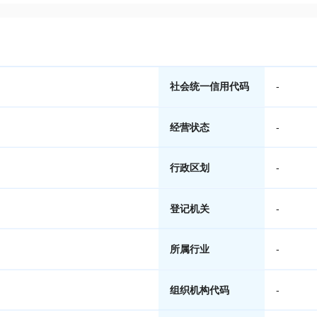
社会统一信用代码
-
经营状态
-
行政区划
-
登记机关
-
所属行业
-
组织机构代码
-