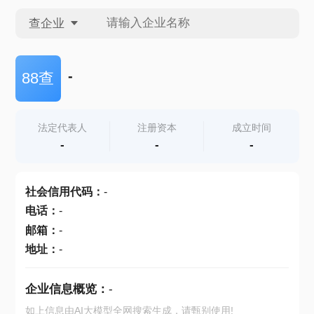
查企业
查企业
-
88查
查招投标
法定代表人
注册资本
成立时间
-
-
-
查产地
社会信用代码
：
-
电话
：
-
邮箱
：
-
地址
：
-
企业信息概览：
-
如上信息由AI大模型全网搜索生成，请甄别使用!