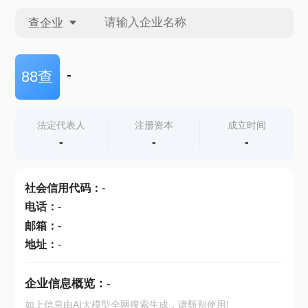
查企业
查企业
-
88查
查招投标
法定代表人
注册资本
成立时间
-
-
-
查产地
社会信用代码
：
-
电话
：
-
邮箱
：
-
地址
：
-
企业信息概览：
-
如上信息由AI大模型全网搜索生成，请甄别使用!