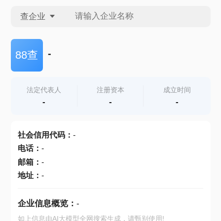
查企业
查企业
-
88查
查招投标
法定代表人
注册资本
成立时间
-
-
-
查产地
社会信用代码
：
-
电话
：
-
邮箱
：
-
地址
：
-
企业信息概览：
-
如上信息由AI大模型全网搜索生成，请甄别使用!